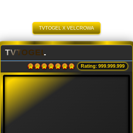
TVTOGEL X VELCROWA
TVTOGEL
Rating: 999.999.999