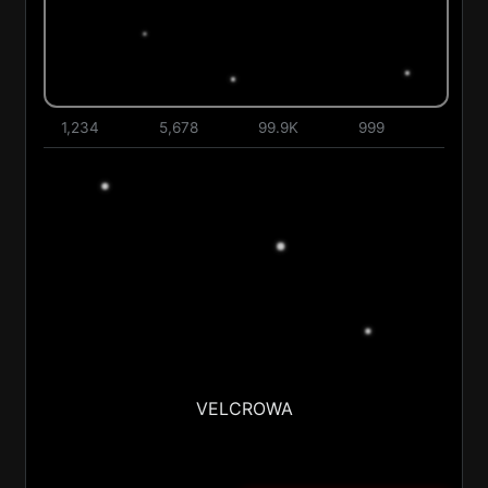
1,234
5,678
99.9K
999
VELCROWA