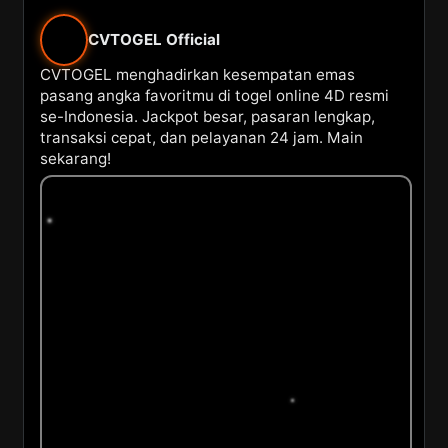
CVTOGEL Official
CVTOGEL menghadirkan kesempatan emas 
pasang angka favoritmu di togel online 4D resmi 
se-Indonesia. Jackpot besar, pasaran lengkap, 
transaksi cepat, dan pelayanan 24 jam. Main 
sekarang!