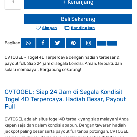
+ Keranjang
Beli Sekarang
Simpan
Bandingkan
Bagikan
CVTOGEL – Togel 4D Terpercaya dengan hadiah terbesar &
payout full. Siap 24 jam di segala kondisi. Aman, terbukti, dan
selalu membayar. Bergabung sekarang!
CVTOGEL : Siap 24 Jam di Segala Kondisi!
Togel 4D Terpercaya, Hadiah Besar, Payout
Full
CVTOGEL adalah situs togel 4D terbaik yang siap melayani Anda
kapan saja dan dalam kondisi apapun. Dengan tawaran hadiah
jackpot paling besar serta payout full tanpa potongan, CVTOGEL