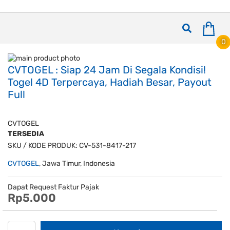
SKIP
TO
CARI
CONTENT
0
Skip
to
Skip
CVTOGEL : Siap 24 Jam Di Segala Kondisi!
the
to
Togel 4D Terpercaya, Hadiah Besar, Payout
end
the
Full
of
beginning
the
of
images
the
CVTOGEL
gallery
images
TERSEDIA
gallery
SKU / KODE PRODUK: CV-531-8417-217
CVTOGEL
, Jawa Timur, Indonesia
Dapat Request Faktur Pajak
Rp5.000