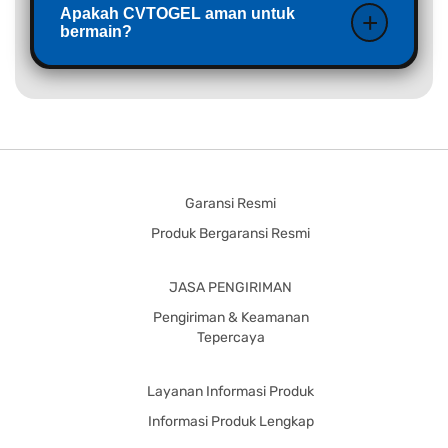
Apakah CVTOGEL aman untuk
Isi data yang diperlukan, deposit minimal 5
bermain?
ribu, lalu langsung bisa pasang togel 4D di
Sangat aman. CVTOGEL menggunakan
situs terbesar ini.
sistem keamanan terbaik dan selalu siap
membayar semua kemenangan dengan
hadiah terbesar serta payout full 100%.
Garansi Resmi
Produk Bergaransi Resmi
JASA PENGIRIMAN
Pengiriman & Keamanan
Tepercaya
Layanan Informasi Produk
Informasi Produk Lengkap