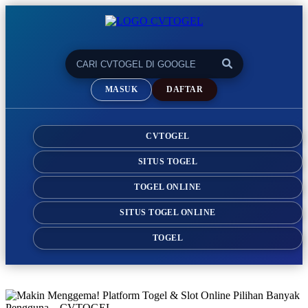
MASUK
DAFTAR
CVTOGEL
SITUS TOGEL
TOGEL ONLINE
SITUS TOGEL ONLINE
TOGEL