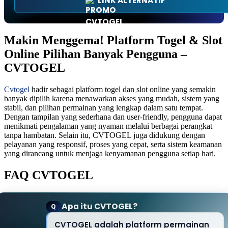
LINK ALTERNATIF
Makin Menggema! Platform Togel & Slot
Online Pilihan Banyak Pengguna –
CVTOGEL
Cvtogel
hadir sebagai platform togel dan slot online yang semakin
banyak dipilih karena menawarkan akses yang mudah, sistem yang
stabil, dan pilihan permainan yang lengkap dalam satu tempat.
Dengan tampilan yang sederhana dan user-friendly, pengguna dapat
menikmati pengalaman yang nyaman melalui berbagai perangkat
tanpa hambatan. Selain itu, CVTOGEL juga didukung dengan
pelayanan yang responsif, proses yang cepat, serta sistem keamanan
yang dirancang untuk menjaga kenyamanan pengguna setiap hari.
FAQ CVTOGEL
Apa itu CVTOGEL?
Q
CVTOGEL adalah platform permainan