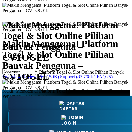
Makin Menggema! Platform
Togel & Slot Online Pilihan
Makin Menggema! Platform
Banyak Pengguna –
Togel & Slot Online Pilihan
CVTOGEL
Banyak Pengguna –
Makin Menggema! Platform Togel & Slot Online Pilihan Banyak
CVTOGEL
Overview
Reviews (69.150K)
Support (87.798K)
FAQ (5)
Pengguna – CVTOGEL
Makin Menggema! Platform Togel & Slot Online Pilihan Banyak
Pengguna – CVTOGEL
DAFTAR
LOGIN