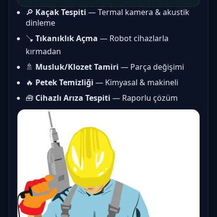
🔎
Kaçak Tespiti
— Termal kamera & akustik
dinleme
🪠
Tıkanıklık Açma
— Robot cihazlarla
kırmadan
🚿
Musluk/Klozet Tamiri
— Parça değişimi
🔥
Petek Temizliği
— Kimyasal & makineli
🧰
Cihazlı Arıza Tespiti
— Raporlu çözüm