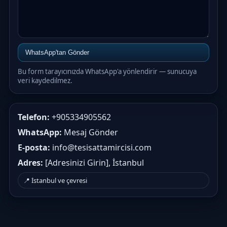
WhatsApp'tan Gönder
Bu form tarayıcınızda WhatsApp'a yönlendirir — sunucuya
veri kaydedilmez.
Telefon:
+905334905562
WhatsApp:
Mesaj Gönder
E‑posta:
info@tesisattamircisi.com
Adres:
[Adresinizi Girin], İstanbul
📍 İstanbul ve çevresi