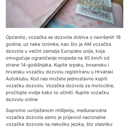
Općenito, vozačka se dozvola dobiva s navršenih 18
godina, uz neke iznimke, kao što je AM vozačka
dozvola u većini zemalja Europske unije, koja
omogućuje ograničenje mopeda na 45 km/h od
strane 14-godišnjaka. Kupite srpsku, bosansku i
hrvatsku vozačku dozvolu registriranu u Hrvatski
Autoklubu. Kod nas možete jednostavno kupiti
vozačku dozvolu. Vozačka dozvola za motocikle,
pročitajte ovdje kako to učiniti. Kupite vozačku
dozvolu online
Suprotno uvriježenom mišljenju, međunarodna
vozačka dozvola samo je prijevod nacionalne
vozačke dozvole na nekoliko jezika, što vlasniku