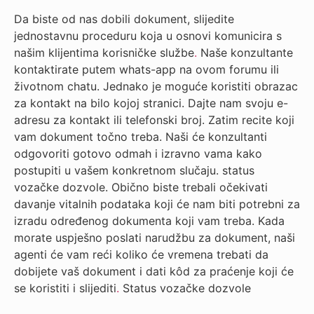
Da biste od nas dobili dokument, slijedite
jednostavnu proceduru koja u osnovi komunicira s
našim klijentima korisničke službe
.
Naše konzultante
kontaktirate putem whats-app na ovom forumu ili
životnom chatu. Jednako je moguće koristiti obrazac
za kontakt na bilo kojoj stranici. Dajte nam svoju e-
adresu za kontakt ili telefonski broj. Zatim recite koji
vam dokument točno treba. Naši će konzultanti
odgovoriti gotovo odmah i izravno vama kako
postupiti u vašem konkretnom slučaju. status
vozačke dozvole. Obično biste trebali očekivati
davanje vitalnih podataka koji će nam biti potrebni za
izradu određenog dokumenta koji vam treba. Kada
morate uspješno poslati narudžbu za dokument, naši
agenti će vam reći koliko će vremena trebati da
dobijete vaš dokument i dati kôd za praćenje koji će
se koristiti i slijediti
.
Status vozačke dozvole