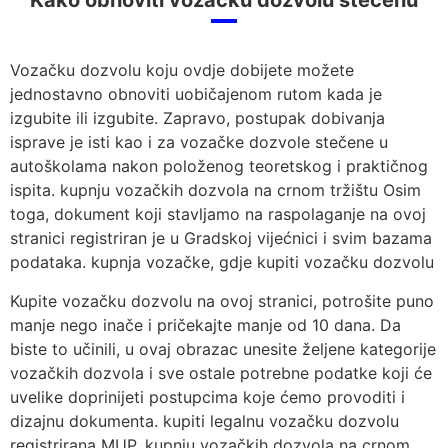
Kako obnoviti vozačku dozvolu stečenu
Vozačku dozvolu koju ovdje dobijete možete
jednostavno obnoviti uobičajenom rutom kada je
izgubite ili izgubite. Zapravo, postupak dobivanja
isprave je isti kao i za vozačke dozvole stečene u
autoškolama nakon položenog teoretskog i praktičnog
ispita. kupnju vozačkih dozvola na crnom tržištu Osim
toga, dokument koji stavljamo na raspolaganje na ovoj
stranici registriran je u Gradskoj vijećnici i svim bazama
podataka. kupnja vozačke, gdje kupiti vozačku dozvolu
Kupite vozačku dozvolu na ovoj stranici, potrošite puno
manje nego inače i pričekajte manje od 10 dana. Da
biste to učinili, u ovaj obrazac unesite željene kategorije
vozačkih dozvola i sve ostale potrebne podatke koji će
uvelike doprinijeti postupcima koje ćemo provoditi i
dizajnu dokumenta. kupiti legalnu vozačku dozvolu
registrirana MUP. kupnju vozačkih dozvola na crnom