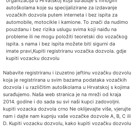
organizacija u Hrvatskoj koja surađuje s mnogim
autoškolama koje su specijalizirane za izdavanje
vozačkih dozvola putem interneta i bez ispita za
automobile, motocikle i kamione. To znači da nudimo
pouzdanu i bez rizika uslugu svima koji naiđu na
probleme ili ne mogu položiti teoretski dio vozačkog
ispita. s nama i bez ispita možete biti sigurni da
imate pravi,Kupiti registriranu vozačka dozvola. gdje
kupiti vozacku dozvolu
Nabavite registriranu i izuzetno jeftinu vozačku dozvolu
koja je registrirana u svim bazama podataka vozačkih
dozvola i u različitim autoškolama u Hrvatskoj s kojima
surađujemo. Naša web stranica je na mreži od kraja
2014. godine i do sada su svi naši kupci zadovoljni.
kupiti vozacka dozvola crno Ne oklijevajte više, vjerujte
nam i dajte nam kupnju vaše vozačke dozvole A, B, C ili
D. Kupiti vozacku dozvolu, kako kupiti vozačku dozvolu