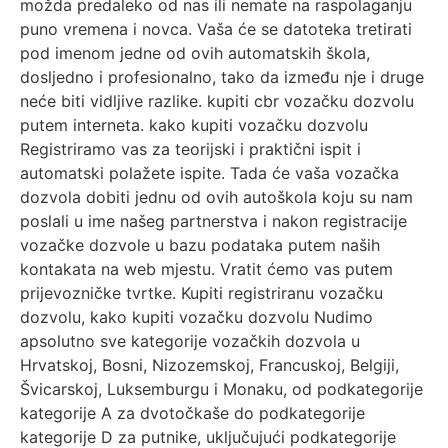
možda predaleko od nas ili nemate na raspolaganju
puno vremena i novca. Vaša će se datoteka tretirati
pod imenom jedne od ovih automatskih škola,
dosljedno i profesionalno, tako da između nje i druge
neće biti vidljive razlike. kupiti cbr vozačku dozvolu
putem interneta. kako kupiti vozačku dozvolu
Registriramo vas za teorijski i praktični ispit i
automatski polažete ispite. Tada će vaša vozačka
dozvola dobiti jednu od ovih autoškola koju su nam
poslali u ime našeg partnerstva i nakon registracije
vozačke dozvole u bazu podataka putem naših
kontakata na web mjestu. Vratit ćemo vas putem
prijevozničke tvrtke. Kupiti registriranu vozačku
dozvolu, kako kupiti vozačku dozvolu Nudimo
apsolutno sve kategorije vozačkih dozvola u
Hrvatskoj, Bosni, Nizozemskoj, Francuskoj, Belgiji,
Švicarskoj, Luksemburgu i Monaku, od podkategorije
kategorije A za dvotočkaše do podkategorije
kategorije D za putnike, uključujući podkategorije