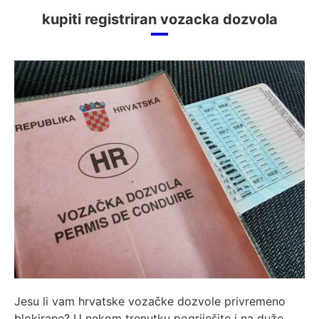
kupiti registriran vozacka dozvola
Jesu li vam hrvatske vozačke dozvole privremeno
blokirane? U nekom trenutku pogriješite i na duže