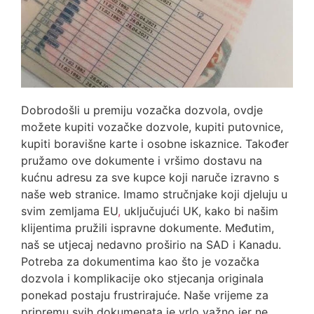
Dobrodošli u premiju vozačka dozvola, ovdje
možete kupiti vozačke dozvole, kupiti putovnice,
kupiti boravišne karte i osobne iskaznice. Također
pružamo ove dokumente i vršimo dostavu na
kućnu adresu za sve kupce koji naruče izravno s
naše web stranice. Imamo stručnjake koji djeluju u
svim zemljama EU
,
uključujući UK, kako bi našim
klijentima pružili ispravne dokumente. Međutim,
naš se utjecaj nedavno proširio na SAD i Kanadu.
Potreba za dokumentima kao što je vozačka
dozvola i komplikacije oko stjecanja originala
ponekad postaju frustrirajuće. Naše vrijeme za
pripremu svih dokumenata je vrlo važno jer ne