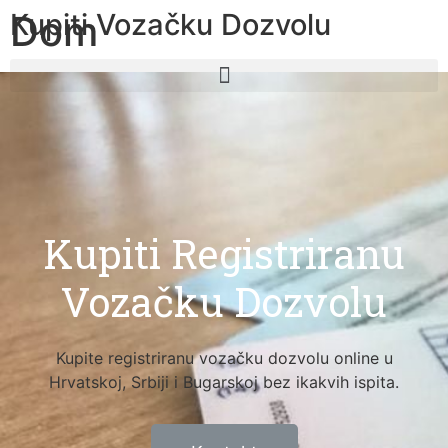
Kupiti Vozačku Dozvolu
Dom
Kupiti Registriranu
Vozačku Dozvolu
Kupite registriranu vozačku dozvolu online u
Hrvatskoj, Srbiji i Bugarskoj bez ikakvih ispita.