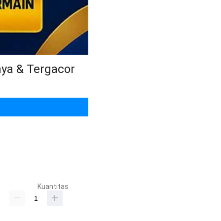
ya & Tergacor
Kuantitas