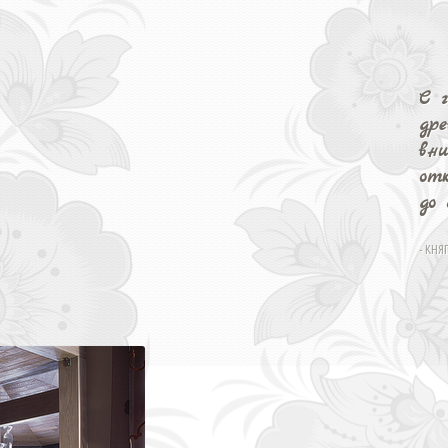
С г
др
вни
отк
до 
- КНЯ