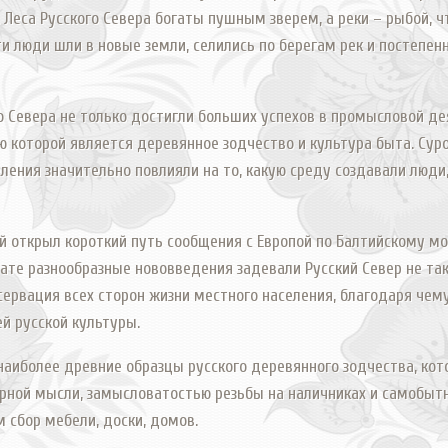
 Леса Русского Севера богаты пушным зверем, а реки – рыбой, ч
ти люди шли в новые земли, селились по берегам рек и постепен
о Севера не только достигли больших успехов в промысловой де
ю которой является деревянное зодчество и культура быта. Сур
ения значительно повлияли на то, какую среду создавали люди,
вый открыл короткий путь сообщения с Европой по Балтийскому мо
ате разнообразные нововведения задевали Русский Север не так 
сервация всех сторон жизни местного населения, благодаря чем
й русской культуры.
наиболее древние образцы русского деревянного зодчества, ко
рной мысли, замысловатостью резьбы на наличниках и самобыт
 сбор мебели, доски, домов.