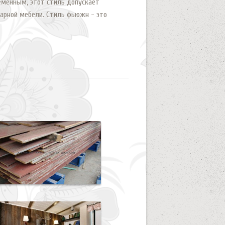
еменным, этот стиль допускает
варной мебели. Стиль фьюжн - это