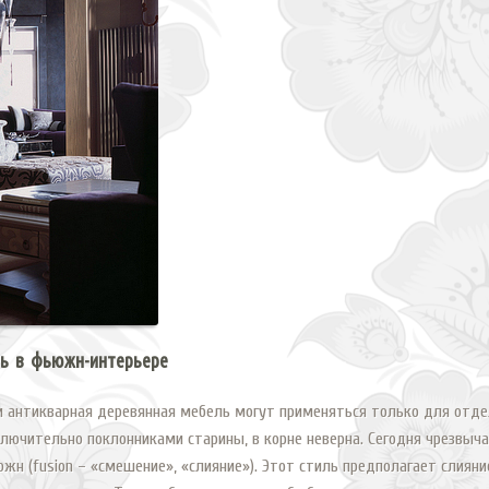
ль в фьюжн-интерьере
и антикварная деревянная мебель могут применяться только для отде
ключительно поклонниками старины, в корне неверна. Сегодня чрезвыча
южн (fusion – «смешение», «слияние»). Этот стиль предполагает слияни