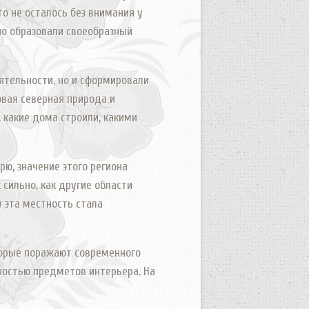
то не осталось без внимания у
но образовали своеобразный
ятельности, но и сформировали
овая северная природа и
 какие дома строили, какими
рю, значение этого региона
сильно, как другие области
у эта местность стала
торые поражают современного
ностью предметов интерьера. На