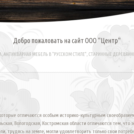
Добро пожаловать на сайт ООО "Центр"
, АНТИКВАРНАЯ МЕБЕЛЬ В "РУССКОМ СТИЛЕ", СТАРИННЫЕ ДЕРЕВЯНН
 которые отличаются особым историко-культурным своеобразием
льская, Вологодская, Костромская области отличаются тем, что
и, трудясь на земле, могли удовлетворить только свои потребно