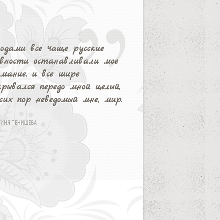
одами все чаще русские
евности останавливали мое
мание, и все шире
рывался передо мной целый,
сих пор неведомый мне, мир.
ГИНЯ ТЕНИШЕВА