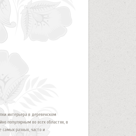
лки интерьера в деревенском
йно популярным во всех областях, в
е самых разных, часто и