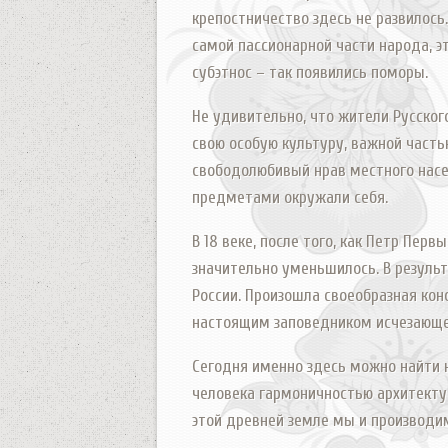
крепостничество здесь не развилось.
самой пассионарной части народа, э
субэтнос – так появились поморы.
Не удивительно, что жители Русског
свою особую культуру, важной часть
свободолюбивый нрав местного насел
предметами окружали себя.
В 18 веке, после того, как Петр Пер
значительно уменьшилось. В результ
России. Произошла своеобразная кон
настоящим заповедником исчезающе
Сегодня именно здесь можно найти 
человека гармоничностью архитекту
этой древней земле мы и производим