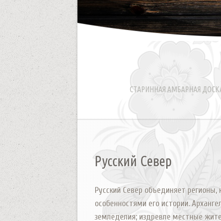
СТАРИННАЯ АМБАРНАЯ ДОСКА
Русский Север
Русский Север объединяет регионы,
особенностями его истории. Арханге
земледелия; издревле местные жител