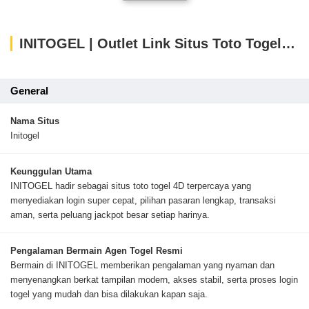
INITOGEL | Outlet Link Situs Toto Togel 4D Terendah Dan Bandar Toto Slot Paling Terpercaya
General
Nama Situs
Initogel
Keunggulan Utama
INITOGEL hadir sebagai situs toto togel 4D terpercaya yang
menyediakan login super cepat, pilihan pasaran lengkap, transaksi
aman, serta peluang jackpot besar setiap harinya.
Pengalaman Bermain Agen Togel Resmi
Bermain di INITOGEL memberikan pengalaman yang nyaman dan
menyenangkan berkat tampilan modern, akses stabil, serta proses login
togel yang mudah dan bisa dilakukan kapan saja.