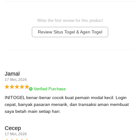
Write the first review for this product
Review Situs Togel & Agen Togel
Thank you for rating!
Write a full reviews.
Jamal
17 Mei, 2026
Verified Purchase
INITOGEL benar-benar cocok buat pemain modal kecil. Login
cepat, banyak pasaran menarik, dan transaksi aman membuat
saya betah main setiap hari.
Cecep
17 Mei, 2026