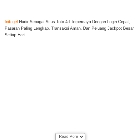
Initogel
Hadir Sebagai Situs Toto 4d Terpercaya Dengan Login Cepat,
Pasaran Paling Lengkap, Transaksi Aman, Dan Peluang Jackpot Besar
Setiap Hari.
Read More