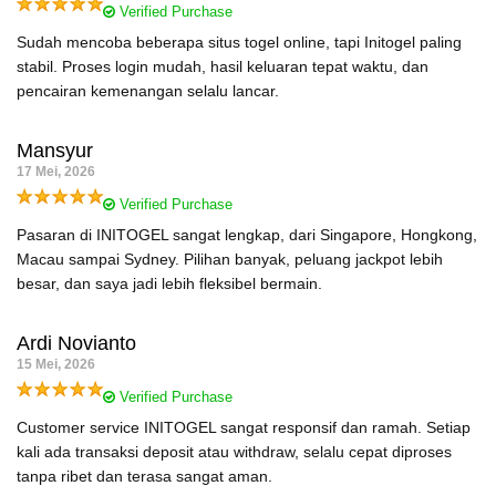
Verified Purchase
Sudah mencoba beberapa situs togel online, tapi Initogel paling
stabil. Proses login mudah, hasil keluaran tepat waktu, dan
pencairan kemenangan selalu lancar.
Mansyur
17 Mei, 2026
Verified Purchase
Pasaran di INITOGEL sangat lengkap, dari Singapore, Hongkong,
Macau sampai Sydney. Pilihan banyak, peluang jackpot lebih
besar, dan saya jadi lebih fleksibel bermain.
Ardi Novianto
15 Mei, 2026
Verified Purchase
Customer service INITOGEL sangat responsif dan ramah. Setiap
kali ada transaksi deposit atau withdraw, selalu cepat diproses
tanpa ribet dan terasa sangat aman.