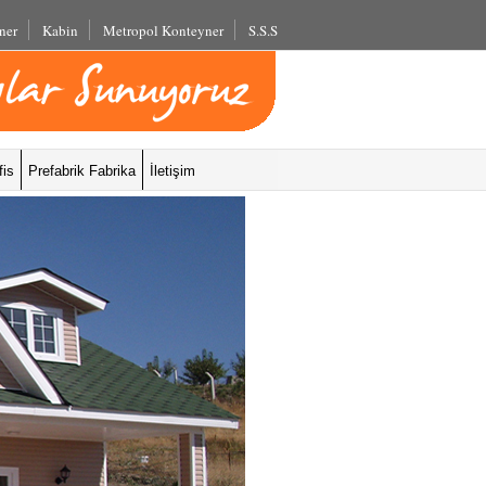
ner
Kabin
Metropol Konteyner
S.S.S
fis
Prefabrik Fabrika
İletişim