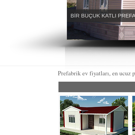
BIR BUÇUK KATLI PREF
Prefabrik ev fiyatları, en ucuz p