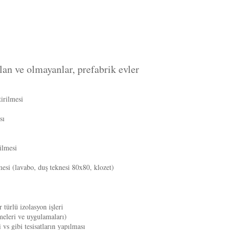
olan ve olmayanlar, prefabrik evler
tirilmesi
sı
ilmesi
mesi (lavabo, duş teknesi 80x80, klozet)
türlü izolasyon işleri
eleri ve uygulamaları)
vs gibi tesisatların yapılması