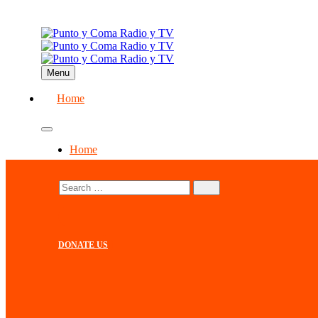
Menu
Home
Home
DONATE US