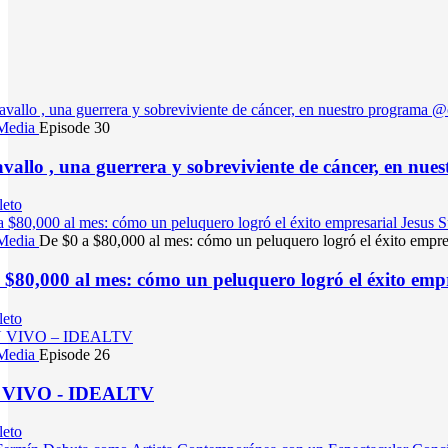
 Media
Episode 30
vallo , una guerrera y sobreviviente de cáncer, en n
leto
 Media
De $0 a $80,000 al mes: cómo un peluquero logró el éxito empre
 $80,000 al mes: cómo un peluquero logró el éxito emp
leto
 Media
Episode 26
 VIVO - IDEALTV
leto