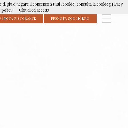
e di piu o negare il consenso a tutti i cookie, consulta la cookie privacy
 policy
Chiudi ed accetta
RENOTA RISTORANTE
PRENOTA SOGGIORNO
IL RIFUGIO
IL RISTORANTE
PRENOTAZIONI
ATTIVITÀ
PRESS
CONTATTI
LAVORA CON NOI