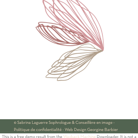
© Sabrina Laguerre Sophrologue & Conseillère en image -
Politique de confidentialité
- Web Design
Georgine Barbier
This is a free demo result from the
Wayback Machine
Downloader. It is not a