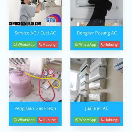
Service AC / Cuci AC
Bongkar Pasang AC
WhatsApp
Hubungi
WhatsApp
Hubungi
Pengisian Gas Freon
Jual Beli AC
WhatsApp
Hubungi
WhatsApp
Hubungi