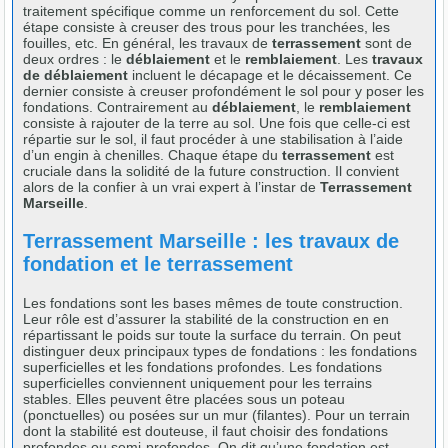
traitement spécifique comme un renforcement du sol. Cette
étape consiste à creuser des trous pour les tranchées, les
fouilles, etc. En général, les travaux de
terrassement
sont de
deux ordres : le
déblaiement
et le
remblaiement
. Les
travaux
de déblaiement
incluent le décapage et le décaissement. Ce
dernier consiste à creuser profondément le sol pour y poser les
fondations. Contrairement au
déblaiement
, le
remblaiement
consiste à rajouter de la terre au sol. Une fois que celle-ci est
répartie sur le sol, il faut procéder à une stabilisation à l’aide
d’un engin à chenilles. Chaque étape du
terrassement
est
cruciale dans la solidité de la future construction. Il convient
alors de la confier à un vrai expert à l’instar de
Terrassement
Marseille
.
Terrassement Marseille : les travaux de
fondation et le terrassement
Les fondations sont les bases mêmes de toute construction.
Leur rôle est d’assurer la stabilité de la construction en en
répartissant le poids sur toute la surface du terrain. On peut
distinguer deux principaux types de fondations : les fondations
superficielles et les fondations profondes. Les fondations
superficielles conviennent uniquement pour les terrains
stables. Elles peuvent être placées sous un poteau
(ponctuelles) ou posées sur un mur (filantes). Pour un terrain
dont la stabilité est douteuse, il faut choisir des fondations
profondes ou semi-profondes. On dit qu’une fondation est