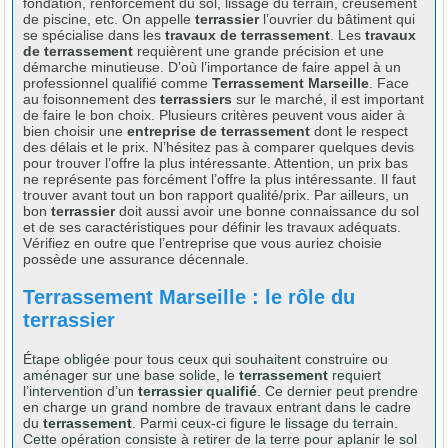
fondation, renforcement du sol, lissage du terrain, creusement
de piscine, etc. On appelle
terrassier
l’ouvrier du bâtiment qui
se spécialise dans les
travaux de terrassement
. Les
travaux
de terrassement
requièrent une grande précision et une
démarche minutieuse. D’où l’importance de faire appel à un
professionnel qualifié comme
Terrassement Marseille
. Face
au foisonnement des
terrassiers
sur le marché, il est important
de faire le bon choix. Plusieurs critères peuvent vous aider à
bien choisir une
entreprise de terrassement
dont le respect
des délais et le prix. N’hésitez pas à comparer quelques devis
pour trouver l’offre la plus intéressante. Attention, un prix bas
ne représente pas forcément l’offre la plus intéressante. Il faut
trouver avant tout un bon rapport qualité/prix. Par ailleurs, un
bon
terrassier
doit aussi avoir une bonne connaissance du sol
et de ses caractéristiques pour définir les travaux adéquats.
Vérifiez en outre que l’entreprise que vous auriez choisie
possède une assurance décennale.
Terrassement Marseille : le rôle du
terrassier
Étape obligée pour tous ceux qui souhaitent construire ou
aménager sur une base solide, le
terrassement
requiert
l’intervention d’un
terrassier qualifié
. Ce dernier peut prendre
en charge un grand nombre de travaux entrant dans le cadre
du
terrassement
. Parmi ceux-ci figure le lissage du terrain.
Cette opération consiste à retirer de la terre pour aplanir le sol