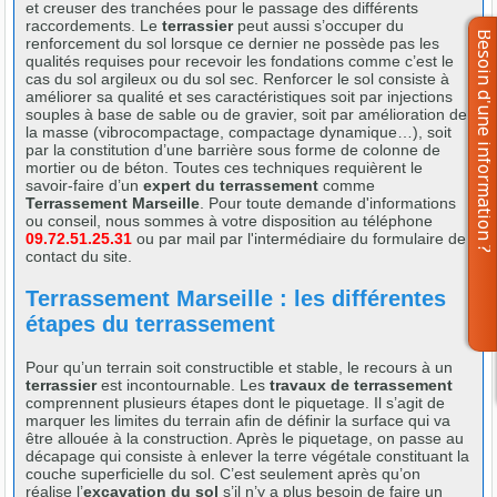
et creuser des tranchées pour le passage des différents
raccordements. Le
terrassier
peut aussi s’occuper du
renforcement du sol lorsque ce dernier ne possède pas les
qualités requises pour recevoir les fondations comme c’est le
cas du sol argileux ou du sol sec. Renforcer le sol consiste à
améliorer sa qualité et ses caractéristiques soit par injections
souples à base de sable ou de gravier, soit par amélioration de
la masse (vibrocompactage, compactage dynamique…), soit
par la constitution d’une barrière sous forme de colonne de
mortier ou de béton. Toutes ces techniques requièrent le
savoir-faire d’un
expert du terrassement
comme
Terrassement Marseille
. Pour toute demande d'informations
ou conseil, nous sommes à votre disposition au téléphone
09.72.51.25.31
ou par mail par l'intermédiaire du formulaire de
contact du site.
Terrassement Marseille : les différentes
étapes du terrassement
Pour qu’un terrain soit constructible et stable, le recours à un
terrassier
est incontournable. Les
travaux de terrassement
comprennent plusieurs étapes dont le piquetage. Il s’agit de
marquer les limites du terrain afin de définir la surface qui va
être allouée à la construction. Après le piquetage, on passe au
décapage qui consiste à enlever la terre végétale constituant la
couche superficielle du sol. C’est seulement après qu’on
réalise l’
excavation du sol
s’il n’y a plus besoin de faire un