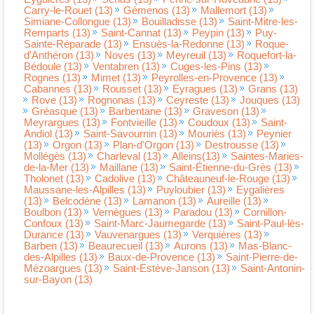
Carry-le-Rouet (13)
Gémenos (13)
Mallemort (13)
Simiane-Collongue (13)
Bouilladisse (13)
Saint-Mitre-les-
Remparts (13)
Saint-Cannat (13)
Peypin (13)
Puy-
Sainte-Réparade (13)
Ensuès-la-Redonne (13)
Roque-
d'Anthéron (13)
Noves (13)
Meyreuil (13)
Roquefort-la-
Bédoule (13)
Ventabren (13)
Cuges-les-Pins (13)
Rognes (13)
Mimet (13)
Peyrolles-en-Provence (13)
Cabannes (13)
Rousset (13)
Eyragues (13)
Grans (13)
Rove (13)
Rognonas (13)
Ceyreste (13)
Jouques (13)
Gréasque (13)
Barbentane (13)
Graveson (13)
Meyrargues (13)
Fontvieille (13)
Coudoux (13)
Saint-
Andiol (13)
Saint-Savournin (13)
Mouriès (13)
Peynier
(13)
Orgon (13)
Plan-d'Orgon (13)
Destrousse (13)
Mollégès (13)
Charleval (13)
Alleins(13)
Saintes-Maries-
de-la-Mer (13)
Maillane (13)
Saint-Étienne-du-Grès (13)
Tholonet (13)
Cadolive (13)
Châteauneuf-le-Rouge (13)
Maussane-les-Alpilles (13)
Puyloubier (13)
Eygalières
(13)
Belcodène (13)
Lamanon (13)
Aureille (13)
Boulbon (13)
Vernègues (13)
Paradou (13)
Cornillon-
Confoux (13)
Saint-Marc-Jaumegarde (13)
Saint-Paul-lès-
Durance (13)
Vauvenargues (13)
Verquières (13)
Barben (13)
Beaurecueil (13)
Aurons (13)
Mas-Blanc-
des-Alpilles (13)
Baux-de-Provence (13)
Saint-Pierre-de-
Mézoargues (13)
Saint-Estève-Janson (13)
Saint-Antonin-
sur-Bayon (13)