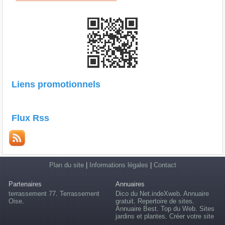
Liens promotionnels
Flux Rss
Plan du site
|
Informations légales
|
Contact
Partenaires
Annuaires
terrassement 77
.
Terrassement
Dico du Net
.
indeXweb
.
Annuaire
Oise
.
gratuit
.
Repertoire de sites
.
Annuaire Best
.
Top du Web
.
Sites
jardins et plantes
.
Créer votre site