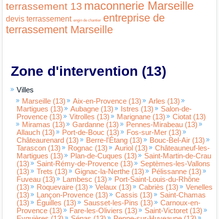
maconnerie Marseille
terrassement 13
entreprise de
devis terrassement
engin de chantier
terrassement Marseille
Zone d'intervention (13)
Villes
Marseille (13)
Aix-en-Provence (13)
Arles (13)
Martigues (13)
Aubagne (13)
Istres (13)
Salon-de-
Provence (13)
Vitrolles (13)
Marignane (13)
Ciotat (13)
Miramas (13)
Gardanne (13)
Pennes-Mirabeau (13)
Allauch (13)
Port-de-Bouc (13)
Fos-sur-Mer (13)
Châteaurenard (13)
Berre-l'Étang (13)
Bouc-Bel-Air (13)
Tarascon (13)
Rognac (13)
Auriol (13)
Châteauneuf-les-
Martigues (13)
Plan-de-Cuques (13)
Saint-Martin-de-Crau
(13)
Saint-Rémy-de-Provence (13)
Septèmes-les-Vallons
(13)
Trets (13)
Gignac-la-Nerthe (13)
Pélissanne (13)
Fuveau (13)
Lambesc (13)
Port-Saint-Louis-du-Rhône
(13)
Roquevaire (13)
Velaux (13)
Cabriès (13)
Venelles
(13)
Lançon-Provence (13)
Cassis (13)
Saint-Chamas
(13)
Éguilles (13)
Sausset-les-Pins (13)
Carnoux-en-
Provence (13)
Fare-les-Oliviers (13)
Saint-Victoret (13)
Eyguières (13)
Sénas (13)
Penne-sur-Huveaune (13)